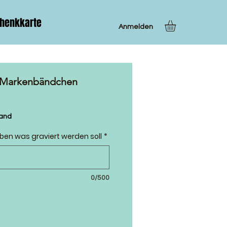
henkkarte
Anmelden
r Markenbändchen
sand
eben was graviert werden soll
*
0/500