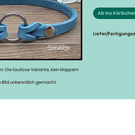
Ab ins Körbche
Liefer/Fertigungsz
Wir versuchen nach
wie möglich zu fer
innerhalb ein paa
Bestellaufkommen 
 Die lautlose Variante, kein klappern
dauern.
Bild unkenntlich gemacht