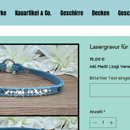
rke
Kauartikel & Co.
Geschirre
Decken
Gesc
Lasergravur fü
Preis
15,00 €
inkl. MwSt.
|
zzgl. Ver
Bitte hier Text eing
Anzahl
*