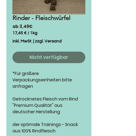
Rinder - Fleischwürfel
Sale-
ab
3,49€
Preis
17,45 €
/
1kg
17,45 €
inkl. MwSt.
|
zzgl. Versand
pro
1
Kilogramm
Nicht verfügbar
*Für größere
Verpackungseinheiten bitte
anfragen
Getrocknetes Fleisch vom Rind
"Premium Qualität" aus
deutscher Herstellung
der optimale Trainings - Snack
aus 100% Rindfleisch