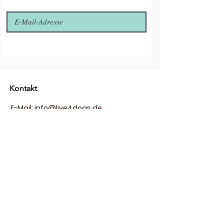
Kontakt
E-Mail:
info@live4dogs.de
Tel: 0170 /
8988397
Oder Direkt über den Button Chat
Unser Standort
Ladenlokal
Live4dogs
Waldsassener Str.1