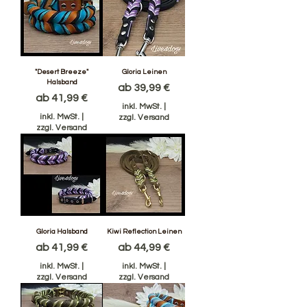
"Desert Breeze"
Gloria Leinen
Halsband
Sale-Preis
ab
39,99 €
Sale-Preis
ab
41,99 €
inkl. MwSt.
|
inkl. MwSt.
|
zzgl. Versand
zzgl. Versand
Gloria Halsband
Kiwi Reflection Leinen
Sale-Preis
Sale-Preis
ab
41,99 €
ab
44,99 €
inkl. MwSt.
|
inkl. MwSt.
|
zzgl. Versand
zzgl. Versand