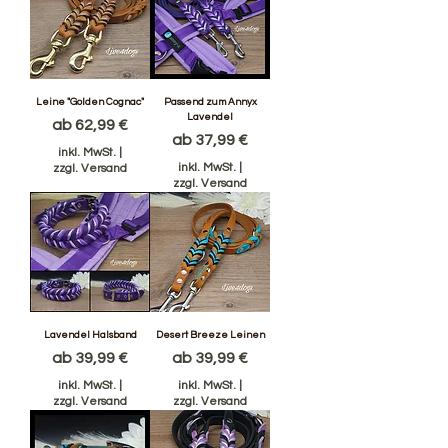
Leine "Golden Cognac"
Passend zum Annyx
Lavendel
Sale-Preis
ab
62,99 €
Sale-Preis
ab
37,99 €
inkl. MwSt.
|
inkl. MwSt.
|
zzgl. Versand
zzgl. Versand
Lavendel Halsband
Desert Breeze Leinen
Sale-Preis
Sale-Preis
ab
39,99 €
ab
39,99 €
inkl. MwSt.
|
inkl. MwSt.
|
zzgl. Versand
zzgl. Versand