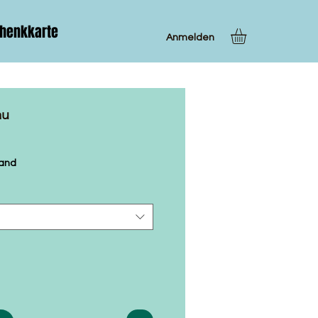
henkkarte
Anmelden
au
sand