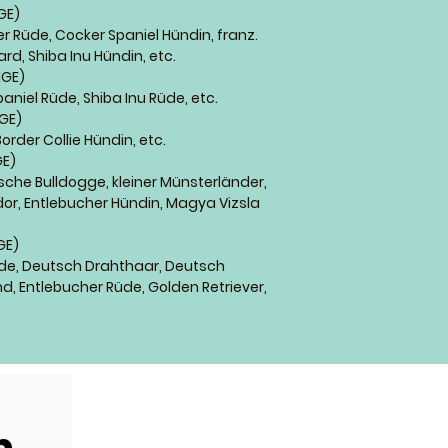
GE)
er Rüde, Cocker Spaniel Hündin, franz.
d, Shiba Inu Hündin, etc.
NGE)
aniel Rüde, Shiba Inu Rüde, etc.
GE)
order Collie Hündin, etc.
GE)
sche Bulldogge, kleiner Münsterländer,
ador, Entlebucher Hündin, Magya Vizsla
GE)
üde, Deutsch Drahthaar, Deutsch
d, Entlebucher Rüde, Golden Retriever,