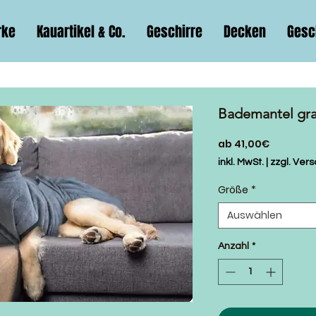
rke
Kauartikel & Co.
Geschirre
Decken
Gesc
Bademantel gr
Sale-
ab
41,00€
Preis
inkl. MwSt.
|
zzgl. Ver
Größe
*
Auswählen
Anzahl
*