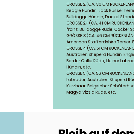
GRÖSSE 2 (CA. 36 CM RÜCKENLÄN
Beagle Hündin, Jack Russel Terri
Bulldogge Hündin, Dackel Standar
GRÖSSE 2+ (CA. 41 CM RÜCKENLÄ
franz. Bulldogge Rüde, Cocker Sp
GRÖSSE 3 (CA. 46 CM RÜCKENLÄN
American Staffordshire Terrier, B
GRÖSSE 4 (CA. 51 CM RÜCKENLÄN
Australien Sheperd Hündin, Engli
Border Collie Rüde, kleiner Labr
Hündin, etc.
GRÖSSE 5 (CA. 56 CM RÜCKENLÄN
Labrador, Australien Sheperd R
Kurzhaar, Belgischer Schäferhun
Magya Vizsla Rüde, etc.