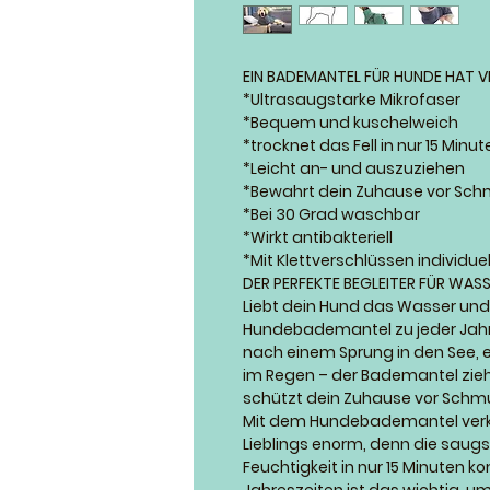
EIN BADEMANTEL FÜR HUNDE HAT VI
*Ultrasaugstarke Mikrofaser
*Bequem und kuschelweich
*trocknet das Fell in nur 15 Minut
*Leicht an- und auszuziehen
*Bewahrt dein Zuhause vor Sch
*Bei 30 Grad waschbar
*Wirkt antibakteriell
*Mit Klettverschlüssen individu
DER PERFEKTE BEGLEITER FÜR WASS
Liebt dein Hund das Wasser un
Hundebademantel zu jeder Jahres
nach einem Sprung in den See, 
im Regen – der Bademantel zieh
schützt dein Zuhause vor Schm
Mit dem Hundebademantel verkür
Lieblings enorm, denn die saug
Feuchtigkeit in nur 15 Minuten k