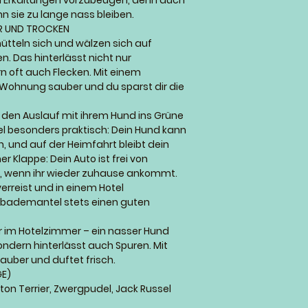
um Erkältungen vorzubeugen, denn auch
n sie zu lange nass bleiben.
R UND TROCKEN
ütteln sich und wälzen sich auf
. Das hinterlässt nicht nur
oft auch Flecken. Mit einem
Wohnung sauber und du sparst dir die
r den Auslauf mit ihrem Hund ins Grüne
l besonders praktisch: Dein Hund kann
 und auf der Heimfahrt bleibt dein
er Klappe: Dein Auto ist frei von
, wenn ihr wieder zuhause ankommt.
rreist und in einem Hotel
bademantel stets einen guten
r im Hotelzimmer – ein nasser Hund
ndern hinterlässt auch Spuren. Mit
auber und duftet frisch.
GE)
ton Terrier, Zwergpudel, Jack Russel