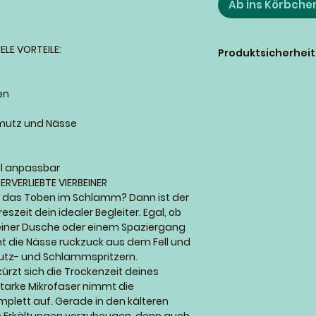
Ab ins Körbche
ELE VORTEILE:
Produktsicherhei
dogprofi.at e.U.
Sascha Steiner
en
Boschgasse 3
4616 Weisskirchen 
mutz und Nässe
Österreich
Tel.: +43 660 20020
info@monkeysthea
ell anpassbar
www.monkeystheat
ERVERLIEBTE VIERBEINER
d das Toben im Schlamm? Dann ist der
zeit dein idealer Begleiter. Egal, ob
einer Dusche oder einem Spaziergang
t die Nässe ruckzuck aus dem Fell und
utz- und Schlammspritzern.
zt sich die Trockenzeit deines
starke Mikrofaser nimmt die
omplett auf. Gerade in den kälteren