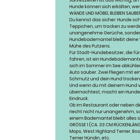
Jahreszeiten ist das wichtig, 
Hunde können sich erkälten, wen
WÄNDE UND MÖBEL BLEIBEN SAUBE
Du kennst das sicher: Hunde sch
Teppichen, um trocken zu werden
unangenehme Gerüche, sondern 
Hundebademantel bleibt deine 
Mühe des Putzens.
Für Stadt-Hundebesitzer, die fü
fahren, ist ein Hundebademante
sich im Sommer im See abkühlen,
Auto sauber. Zwei Fliegen mit ein
Schmutz und dein Hund trocken
Und wenn du mit deinem Hund ve
übernachtest, macht ein Hunde
Eindruck.
Ob im Restaurant oder neben di
riecht nicht nur unangenehm, so
einem Bademantel bleibt alles s
GRÖSSE 1 (CA. 33 CM RÜCKENLÄN
Mops, West Highland Terrier, Bos
Terrier Hündin, etc.