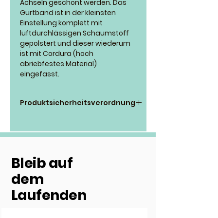
Achseln geschont werden. Das
Gurtband ist in der kleinsten
Einstellung komplett mit
luftdurchlässigen Schaumstoff
gepolstert und dieser wiederum
ist mit Cordura (hoch
abriebfestes Material)
eingefasst.
Produktsicherheitsverordnung
annyx GmbH
Breitscheider Weg 117b
40885 Ratingen
Deutschland
Bleib auf
E-Mail: info@annyx.de
dem
Laufenden