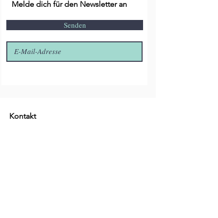
Melde dich für den Newsletter an
Senden
Kontakt
E-Mail:
info@live4dogs.de
Tel: 0170 /
8988397
Oder Direkt über den Button Chat
Unser Standort
Ladenlokal