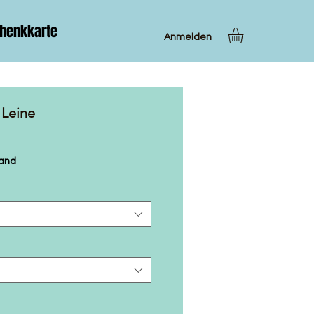
henkkarte
Anmelden
 Leine
sand