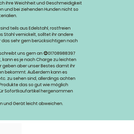
rch ihre Weichheit und Geschmeidigkeit
Tierarzt kontaktier
egen und bei ziehenden Hunden nicht so
rialien.
ind teils aus Edelstahl, rostfreien
 Stahl vernickelt, solltet ihr andere
 das sehr gern berücksichtigen nach
 schreibt uns gern an 😊01708988397
t, kann es je nach Charge zu leichten
geben aber unser Bestes damit ihr
nen bekommt. Außerdem kann es
c. zu sehen sind, allerdings achten
p Produkte das so gut wie möglich
für Sofortkaufartikel hergenommen
m und Gerät leicht abweichen.