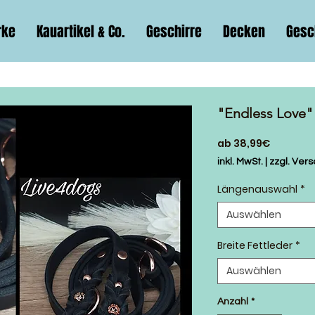
rke
Kauartikel & Co.
Geschirre
Decken
Gesc
"Endless Love"
Sale-
ab
38,99€
Preis
inkl. MwSt.
|
zzgl. Ver
Längenauswahl
*
Auswählen
Breite Fettleder
*
Auswählen
Anzahl
*