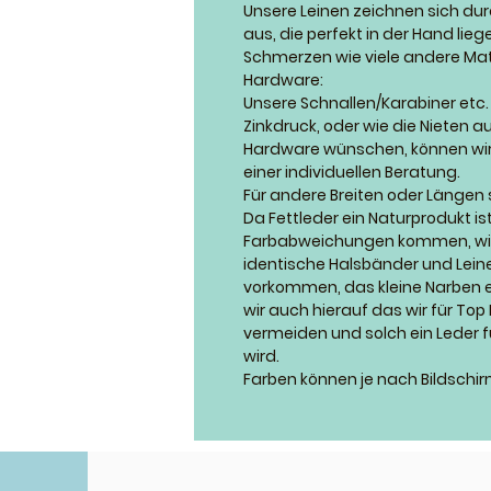
Unsere Leinen zeichnen sich du
aus, die perfekt in der Hand li
Schmerzen wie viele andere Mate
Hardware:
Unsere Schnallen/Karabiner etc. s
Zinkdruck, oder wie die Nieten aus
Hardware wünschen, können wir
einer individuellen Beratung.
Für andere Breiten oder Längen
Da Fettleder ein Naturprodukt is
Farbabweichungen kommen, wir 
identische Halsbänder und Lei
vorkommen, das kleine Narben et
wir auch hierauf das wir für To
vermeiden und solch ein Leder 
wird.
Farben können je nach Bildschir