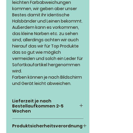
leichten Farbabweichungen
kommen, wir geben aber unser
Bestes damit ihr identische
Halsbänder und Leinen bekommt.
Außerdem kann es vorkommen,
das kleine Narben etc. zu sehen
sind, allerdings achten wir auch
hierauf das wir für Top Produkte
das so gut wie möglich
vermeiden und solch ein Leder für
Sofortkaufartikel hergenommen
wird.
Farben können je nach Bildschirm
und Gerät leicht abweichen.
Lieferzeit je nach
Bestellaufkommen 2-5
Wochen
Wir versuchen nach
Produktsicherheitsverordnung
Zahlungseingang so schnell wie