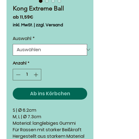
Kong Extreme Ball
Sale-
ab
11,59€
Preis
inkl. MwSt.
|
zzgl. Versand
Auswahl
*
Anzahl
*
Ab ins Körbchen
S | ∅ 6.2cm
M, L | ∅ 7.3cm
Material: langlebiges Gummi
Für Rassen mit starker Beißkraft
Hergestellt aus starkem Material