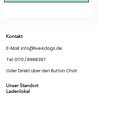
Kontakt
E-Mail:
info@live4dogs.de
Tel: 0170 /
8988397
Oder Direkt über den Button Chat
Unser Standort
Ladenlokal
Live4dogs
Waldsassener Str.1
95666 Mitterteich