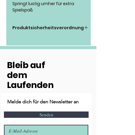
Springt lustig umher für extra
Spielspaß
Produktsicherheitsverordnung
The KONG Company EU GmbH
Hans-Böckler-Straße 11
64521 Groß-Gerau
Tel.: +44 (0) 1722 783211
Bleib auf
E-
Mail: CustomerCare@kongcomp
dem
any.com
Laufenden
Melde dich für den Newsletter an
Senden