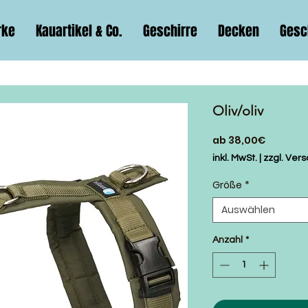
rke
Kauartikel & Co.
Geschirre
Decken
Gesc
Oliv/oliv
Sale-
ab
38,00€
Preis
inkl. MwSt.
|
zzgl. Ver
Größe
*
Auswählen
Anzahl
*