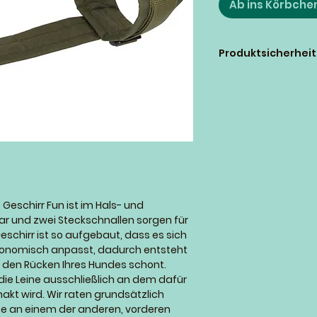
Ab ins Körbche
Produktsicherhei
annyx GmbH
Breitscheider Weg 1
40885 Ratingen
Deutschland
E-Mail: info@annyx
 Geschirr Fun ist im Hals- und
lbar und zwei Steckschnallen sorgen für
schirr ist so aufgebaut, dass es sich
onomisch anpasst, dadurch entsteht
e den Rücken Ihres Hundes schont.
 die Leine ausschließlich an dem dafür
kt wird. Wir raten grundsätzlich
ne an einem der anderen, vorderen