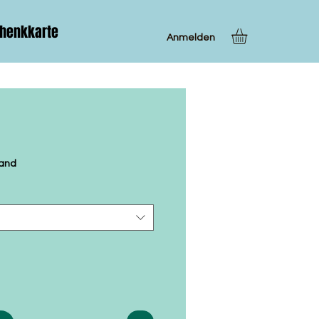
henkkarte
Anmelden
sand