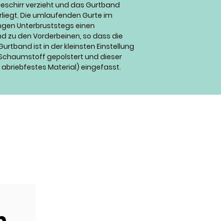
Geschirr verzieht und das Gurtband
rliegt. Die umlaufenden Gurte im
angen Unterbruststegs einen
 zu den Vorderbeinen, so dass die
rtband ist in der kleinsten Einstellung
 Schaumstoff gepolstert und dieser
abriebfestes Material) eingefasst.
m