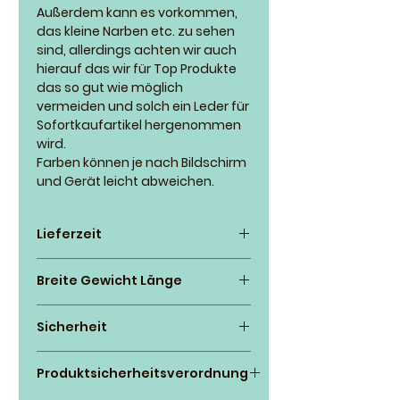
Außerdem kann es vorkommen,
das kleine Narben etc. zu sehen
sind, allerdings achten wir auch
hierauf das wir für Top Produkte
das so gut wie möglich
vermeiden und solch ein Leder für
Sofortkaufartikel hergenommen
wird.
Farben können je nach Bildschirm
und Gerät leicht abweichen.
Lieferzeit
Wir versuchen nach
Breite Gewicht Länge
Zahlungseingang so schnell wie
möglich zu fertigen, manchmal
Bitte achtet beim Bestellen auf
klappt es innerhalb ein paar Tage
Sicherheit
das richtige Gewicht eures
manchmal durch hohes
Hundes, falls ihr irgendwelche
*Für die Auswahl der geeigneten
Bestellaufkommen kann es auch
Unsicherheiten habt, schreibt uns
Produktsicherheitsverordnung
Leine für das passende Gewicht,
2 bis 5 Wochen dauern. Genauere
eine Nachricht vor dem Bestellen.
ist der Käufer verantwortlich.
Infos gern abfragen 😊