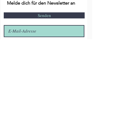
kontaktiert werden.
Melde dich für den Newsletter an
Senden
Kontakt
E-Mail:
info@live4dogs.de
Tel: 0170 /
8988397
Oder Direkt über den Button Chat
Unser Standort
Ladenlokal