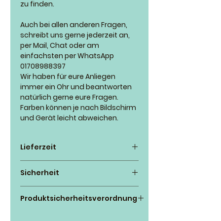
zu finden.
Auch bei allen anderen Fragen,
schreibt uns gerne jederzeit an,
per Mail, Chat oder am
einfachsten per WhatsApp
01708988397
Wir haben für eure Anliegen
immer ein Ohr und beantworten
natürlich gerne eure Fragen.
Farben können je nach Bildschirm
und Gerät leicht abweichen.
Lieferzeit
Wir versuchen nach
Sicherheit
Zahlungseingang so schnell wie
möglich zu fertigen, manchmal
*Für die Auswahl des geeigneten
klappt es innerhalb ein paar Tage
Produktsicherheitsverordnung
Halsbandes in der passenden
manchmal durch hohes
Breite ist der Käufer
Live4dogs
Bestellaufkommen kann es auch