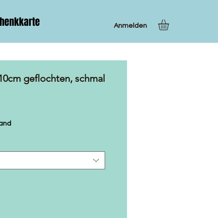
henkkarte
Anmelden
 10cm geflochten, schmal
sand