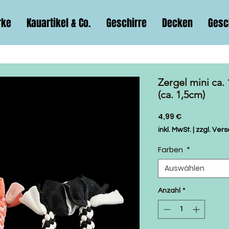
rke
Kauartikel & Co.
Geschirre
Decken
Gesc
Zergel mini ca.
(ca. 1,5cm)
Preis
4,99 €
inkl. MwSt.
|
zzgl. Ver
Farben
*
Auswählen
Anzahl
*